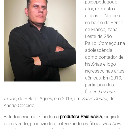
psicopedagogo,
ator, roteirista e
cineasta. Nasceu
no bairro da Penha
de França, zona
Leste de São
Paulo. Começou na
adolescência
como contador de
histórias e logo
ingressou nas artes
cênicas. Em 2019,
participou dos
filmes
Luz nas
trevas
, de Helena Agnes; em 2013, um
Salve Doutor
, de
Andrio Candido.
Estudou cinema e fundou a
produtora Paulisséia
,
dirigindo,
escrevendo, produzindo e roteirizando os filmes
Rua Dois