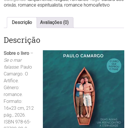
orixás
,
romance espiritualista
,
romance homoafetivo
Descrição
Avaliações (0)
Descrição
Sobre o livro
–
Se o mar
falasse.
Paulo
Camargo. O
Artífice.
Gênero:
romance.
Formato:
16×23 cm, 212
pág., 2026.
ISBN 978-65-