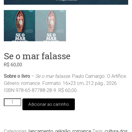
Se o mar falasse
R$
60,00
Sobre o livro
–
Se o mar falasse.
Paulo Camargo. O Artífice.
Gênero: romance. Formato: 16×23 cm, 212 pág., 2026.
ISBN 978-65-87788-28-9. R$ 60,00.
Se
Adicionar ao carrinho
o
mar
falasse
quantidade
Categorias:
lançamento
,
religião
,
romance
Tags:
cultura dos