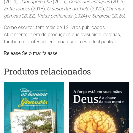
(2014),
Jaguaporeruba
(2015),
Conto das estações
(2016)
Entre toques
(2018),
O despertar do Tietê
(2020),
Chamas
gêmeas
(2022),
Vidas periféricas
(2024) e
Surpresa
(2025).
Como escritor, tem mais de 12 livros publicados.
Atualmente, além de produções audiovisuais e literárias,
também é professor em uma escola estadual paulista.
Release Se o mar falasse
Produtos relacionados