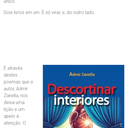
único.
Dois livros em um. É só virar, e, do outro lado…
É através
destes
poemas que o
autor, Admir
Zanella, nos
deixa uma
lição e um
apelo à
atenção. O