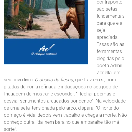
contraponto
são setas
fundamentais
para que ela
seja
apreciada.
Essas são as
ferramentas
elegidas pelo
poeta Admir
Zanella, em
seu novo livro,
O desvio da flecha
, que traz em si, com
pitadas de ironia refinada e indagações no seu jogo de
linguagem de mostrar e esconder: “Flechar poemas é
desviar sentimentos arqueados por dentro”. Na velocidade
de uma seta, tensionada pelo arco, dispara: “O norte do
começo é vida, depois vem trabalho e chega a morte. Não
conheço outra lida, nem baralho que embaralhe tão má
sorte”.