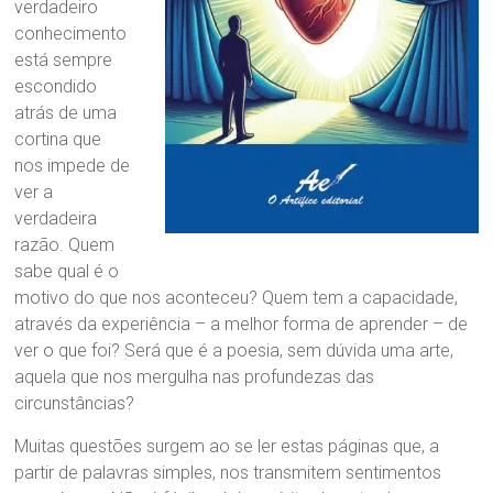
verdadeiro
conhecimento
está sempre
escondido
atrás de uma
cortina que
nos impede de
ver a
verdadeira
razão. Quem
sabe qual é o
motivo do que nos aconteceu? Quem tem a capacidade,
através da experiência – a melhor forma de aprender – de
ver o que foi? Será que é a poesia, sem dúvida uma arte,
aquela que nos mergulha nas profundezas das
circunstâncias?
Muitas questões surgem ao se ler estas páginas que, a
partir de palavras simples, nos transmitem sentimentos