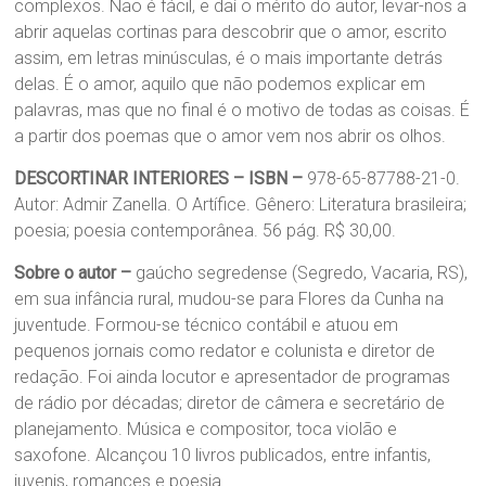
complexos. Não é fácil, e daí o mérito do autor, levar-nos a
abrir aquelas cortinas para descobrir que o amor, escrito
assim, em letras minúsculas, é o mais importante detrás
delas. É o amor, aquilo que não podemos explicar em
palavras, mas que no final é o motivo de todas as coisas. É
a partir dos poemas que o amor vem nos abrir os olhos.
DESCORTINAR INTERIORES
–
ISBN –
978-65-87788-21-0.
Autor: Admir Zanella. O Artífice. Gênero: Literatura brasileira;
poesia; poesia contemporânea. 56 pág. R$ 30,00.
Sobre o autor –
gaúcho segredense (Segredo, Vacaria, RS),
em sua infância rural, mudou-se para Flores da Cunha na
juventude. Formou-se técnico contábil e atuou em
pequenos jornais como redator e colunista e diretor de
redação. Foi ainda locutor e apresentador de programas
de rádio por décadas; diretor de câmera e secretário de
planejamento. Música e compositor, toca violão e
saxofone. Alcançou 10 livros publicados, entre infantis,
juvenis, romances e poesia.