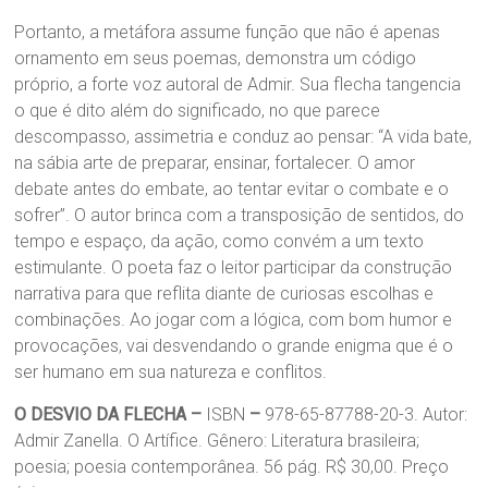
Portanto, a metáfora assume função que não é apenas
ornamento em seus poemas, demonstra um código
próprio, a forte voz autoral de Admir. Sua flecha tangencia
o que é dito além do significado, no que parece
descompasso, assimetria e conduz ao pensar: “A vida bate,
na sábia arte de preparar, ensinar, fortalecer. O amor
debate antes do embate, ao tentar evitar o combate e o
sofrer”. O autor brinca com a transposição de sentidos, do
tempo e espaço, da ação, como convém a um texto
estimulante. O poeta faz o leitor participar da construção
narrativa para que reflita diante de curiosas escolhas e
combinações. Ao jogar com a lógica, com bom humor e
provocações, vai desvendando o grande enigma que é o
ser humano em sua natureza e conflitos.
O DESVIO DA FLECHA
–
ISBN
–
978-65-87788-20-3. Autor:
Admir Zanella. O Artífice. Gênero: Literatura brasileira;
poesia; poesia contemporânea. 56 pág. R$ 30,00. Preço