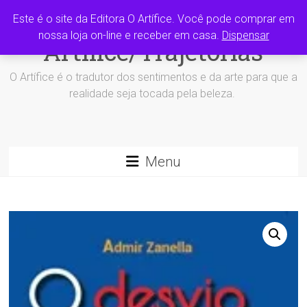
Skip
Grupo editora O
Este é o site da Editora O Artífice. Você pode comprar em
to
content
nossa loja on-line e receber em casa.
Dispensar
Artífice/Trajetórias
O Artífice é o tradutor dos sentimentos e da arte para que a
realidade seja tocada pela beleza.
Menu