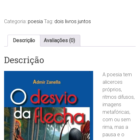
da
flecha
quantidade
Categoria:
poesia
Tag:
dois livros juntos
Descrição
Avaliações (0)
Descrição
A poesia tem
alicerces
próprios,
ritmos difusos,
imagens
metafóricas,
com ou sem
rima, mas a
pausa e o