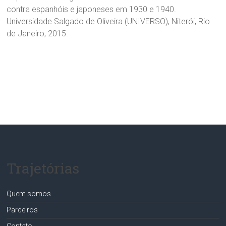
contra espanhóis e japoneses em 1930 e 1940.
Universidade Salgado de Oliveira (UNIVERSO), Niterói, Rio
de Janeiro, 2015.
Trajetórias
Quem somos
Parceiros
Contato