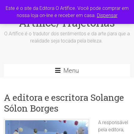
Skip
Grupo editora O
Este é o site da Editora O Artífice. Você pode comprar em
to
content
nossa loja on-line e receber em casa.
Dispensar
Artífice/Trajetórias
O Artífice é o tradutor dos sentimentos e da arte para que a
realidade seja tocada pela beleza.
Menu
A editora e escritora Solange
Sólon Borges
A responsável
pela editora,