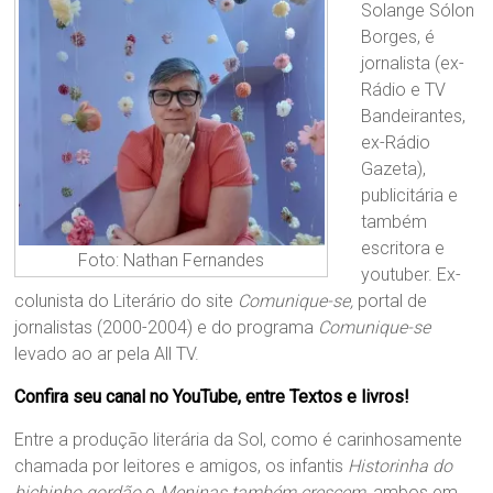
Solange Sólon
Borges, é
jornalista (ex-
Rádio e TV
Bandeirantes,
ex-Rádio
Gazeta),
publicitária e
também
escritora e
Foto: Nathan Fernandes
youtuber. Ex-
colunista do Literário do site
Comunique-se,
portal de
jornalistas (2000-2004) e do programa
Comunique-se
levado ao ar pela All TV.
Confira seu canal no YouTube, entre Textos e livros!
Entre a produção literária da Sol, como é carinhosamente
chamada por leitores e amigos, os infantis
Historinha do
bichinho gordão
e
Meninas também crescem
, ambos em